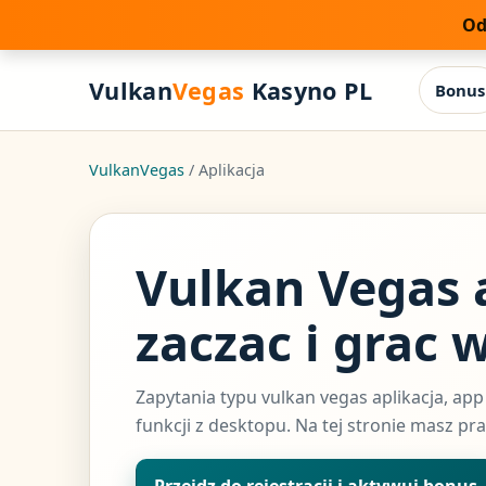
Od
Vulkan
Vegas
Kasyno PL
Bonus
VulkanVegas
/
Aplikacja
Vulkan Vegas a
zaczac i grac 
Zapytania typu vulkan vegas aplikacja, ap
funkcji z desktopu. Na tej stronie masz pr