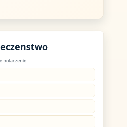
ieczenstwo
e polaczenie.