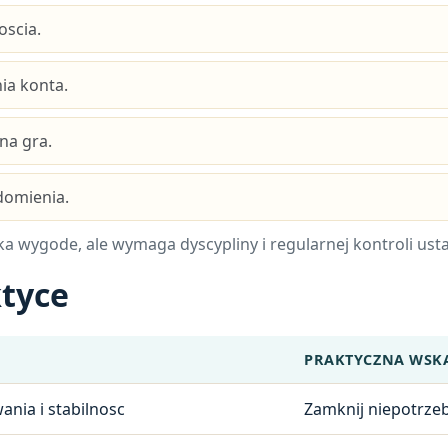
oscia.
ia konta.
na gra.
adomienia.
 wygode, ale wymaga dyscypliny i regularnej kontroli ust
ktyce
PRAKTYCZNA WSK
ania i stabilnosc
Zamknij niepotrzebn