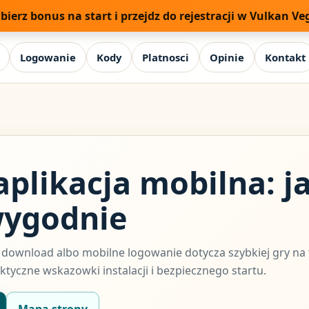
bierz bonus na start i przejdz do rejestracji w Vulkan Ve
Logowanie
Kody
Platnosci
Opinie
Kontakt
plikacja mobilna: j
wygodnie
p download albo mobilne logowanie dotycza szybkiej gry na 
aktyczne wskazowki instalacji i bezpiecznego startu.