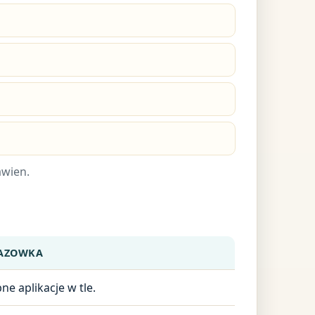
awien.
AZOWKA
e aplikacje w tle.