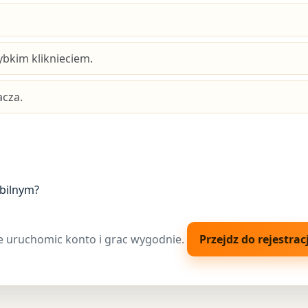
bkim kliknieciem.
acza.
bilnym?
ie uruchomic konto i grac wygodnie.
Przejdz do rejestrac