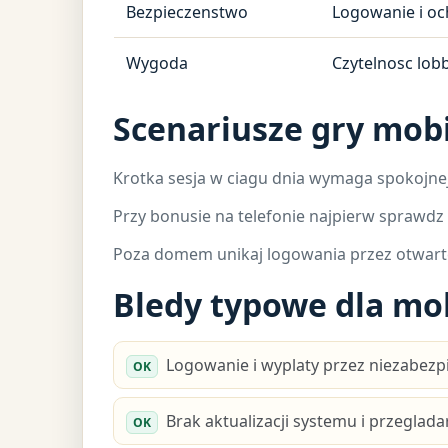
Bezpieczenstwo
Logowanie i o
Wygoda
Czytelnosc lobb
Scenariusze gry mobi
Krotka sesja w ciagu dnia wymaga spokojnej g
Przy bonusie na telefonie najpierw sprawdz 
Poza domem unikaj logowania przez otwarte
Bledy typowe dla mo
Logowanie i wyplaty przez niezabezpi
Brak aktualizacji systemu i przegladar