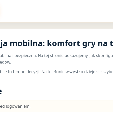
ja mobilna: komfort gry na 
abilna i bezpieczna. Na tej stronie pokazujemy, jak skonfig
ledow.
 to tempo decyzji. Na telefonie wszystko dzieje sie szybcie
e
rzed logowaniem.