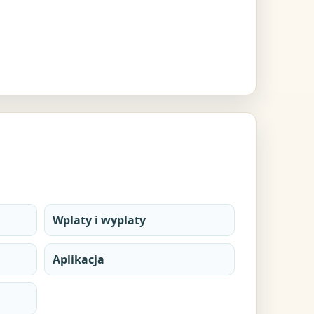
Wplaty i wyplaty
Aplikacja