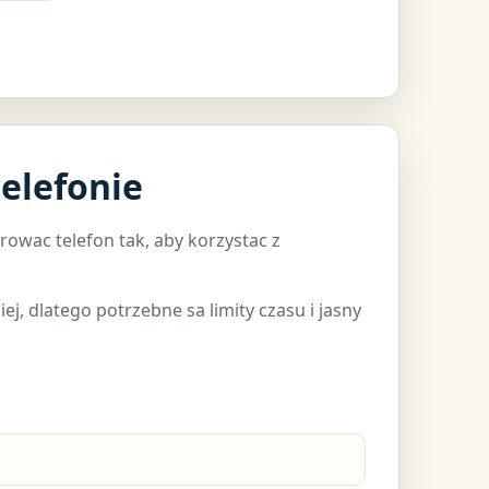
telefonie
urowac telefon tak, aby korzystac z
j, dlatego potrzebne sa limity czasu i jasny