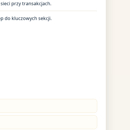
sieci przy transakcjach.
p do kluczowych sekcji.