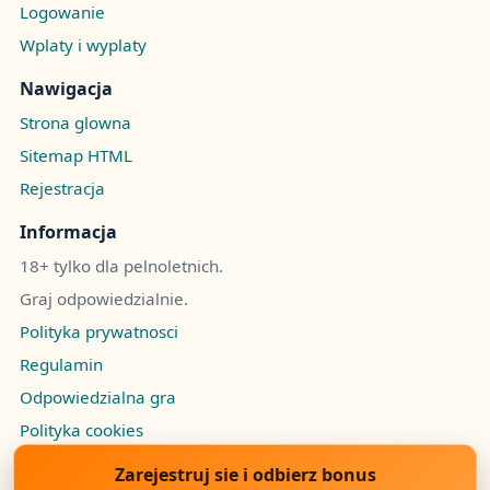
Logowanie
Wplaty i wyplaty
Nawigacja
Strona glowna
Sitemap HTML
Rejestracja
Informacja
18+ tylko dla pelnoletnich.
Graj odpowiedzialnie.
Polityka prywatnosci
Regulamin
Odpowiedzialna gra
Polityka cookies
Zarejestruj sie i odbierz bonus