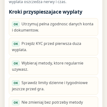
wyplata oszczedza nerwy i czas.
Kroki przyspieszajace wyplaty
Utrzymuj pelna zgodnosc danych konta
i dokumentow.
Przejdz KYC przed pierwsza duza
wyplata.
Wybieraj metody, ktore regularnie
uzywasz.
Sprawdz limity dzienne i tygodniowe
jeszcze przed gra.
Nie zmieniaj bez potrzeby metody