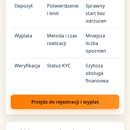
Depozyt
Potwierdzenie
Sprawny
i limit
start bez
odrzucen
Wyplata
Metoda i czas
Mniejsza
realizacji
liczba
opoznien
Weryfikacja
Status KYC
Szybsza
obsluga
finansowa
Przejdz do rejestracji i wyplat